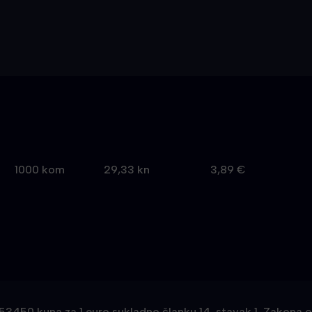
1000 kom
29,33 kn
3,89 €
7,53450 kuna za 1 euro sukladno članku 14. stavak 1. Zakona 