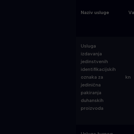
Naziv usluge
Va
Usluga
izdavanja
jedinstvenih
identifikacijskih
oznaka za
kn
jedinična
pakiranja
duhanskih
proizvoda
Usluga žurnog