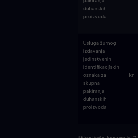
pakiranja
duhanskih
proizvoda
Usluga žurnog
izdavanja
jedinstvenih
identifikacijskih
oznaka za
kn
skupna
pakiranja
duhanskih
proizvoda
*fiksni tečaj konverzije: 