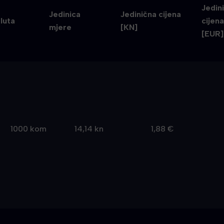
Jedin
Jedinica
Jedinična cijena
luta
cijen
mjere
[KN]
[EUR]
1000 kom
14,14 kn
1,88 €