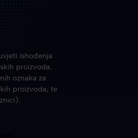
uvjeti ishođenja
skih proizvoda.
enih oznaka za
kih proizvoda, te
znici).