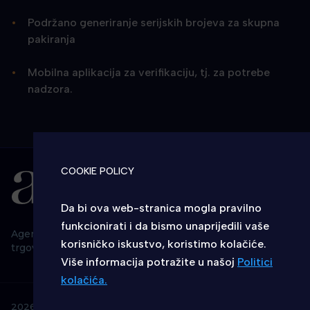
Podržano generiranje serijskih brojeva za skupna
pakiranja
Mobilna aplikacija za verifikaciju, tj. za potrebe
nadzora.
COOKIE POLICY
Da bi ova web-stranica mogla pravilno
funkcionirati i da bismo unaprijedili vaše
Agencija za komercijalnu djelatnost proizvodno, uslužno i
korisničko iskustvo, koristimo kolačiće.
trgovačko d.o.o., Savska cesta 31, HR - 10000 Zagreb
Više informacija potražite u našoj
Politici
kolačića.
IZABERITE KOLAČIĆE NA STRANICI
2026 © AKD - Sva prava pridržana